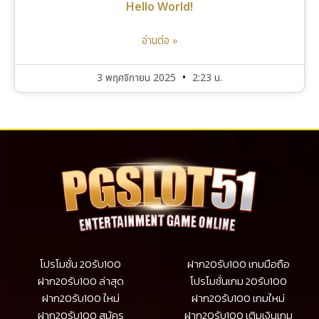
Hello World!
อ่านต่อ »
3 พฤศจิกายน 2025
2:23 น.
โปรโมชั่น 20รับ100
ฝาก20รับ100 เกมมือถือ
ฝาก20รับ100 ล่าสุด
โปรโมชั่นเกม 20รับ100
ฝาก20รับ100 ใหม่
ฝาก20รับ100 เกมใหม่
ฝาก20รับ100 สมัคร
ฝาก20รับ100 เติมเงินเกม